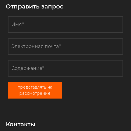
измерения
Отправить запрос
температуры?
представлять на
рассмотрение
Контакты